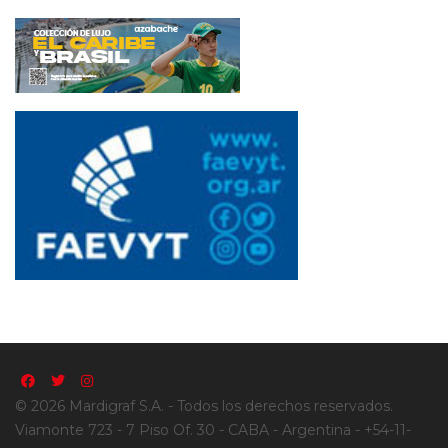
© 2026 Mardigraf S.A. - Todos los derechos reservados.
Viamonte 723 - 7 Piso Of. 30 - CABA - Argentina - +54-11-