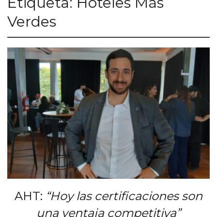
Etiqueta:
Hoteles Más
Verdes
AHT:
“Hoy las certificaciones son
una ventaja competitiva”