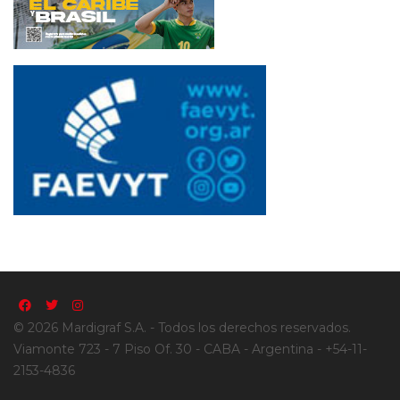
© 2026 Mardigraf S.A. - Todos los derechos reservados.
Viamonte 723 - 7 Piso Of. 30 - CABA - Argentina - +54-11-
2153-4836