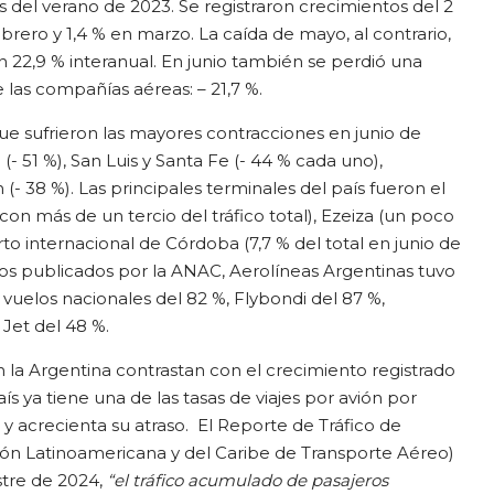
las del verano de 2023. Se registraron crecimientos del 2
brero y 1,4 % en marzo. La caída de mayo, al contrario,
 22,9 % interanual. En junio también se perdió una
e las compañías aéreas: – 21,7 %.
ue sufrieron las mayores contracciones en junio de
(- 51 %), San Luis y Santa Fe (- 44 % cada uno),
 (- 38 %). Las principales terminales del país fueron el
 más de un tercio del tráfico total), Ezeiza (un poco
to internacional de Córdoba (7,7 % del total en junio de
os publicados por la ANAC, Aerolíneas Argentinas tuvo
vuelos nacionales del 82 %, Flybondi del 87 %,
 Jet del 48 %.
n la Argentina contrastan con el crecimiento registrado
ís ya tiene una de las tasas de viajes por avión por
y acrecienta su atraso. El Reporte de Tráfico de
ión Latinoamericana y del Caribe de Transporte Aéreo)
stre de 2024,
“el tráfico acumulado de pasajeros