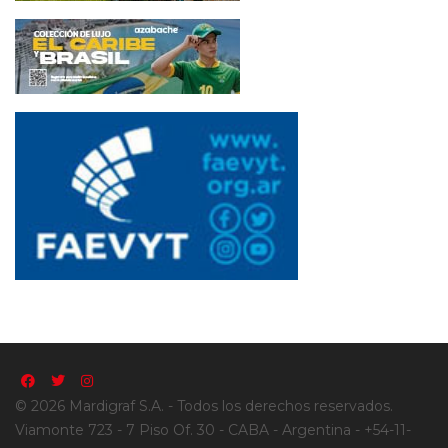
© 2026 Mardigraf S.A. - Todos los derechos reservados.
Viamonte 723 - 7 Piso Of. 30 - CABA - Argentina - +54-11-