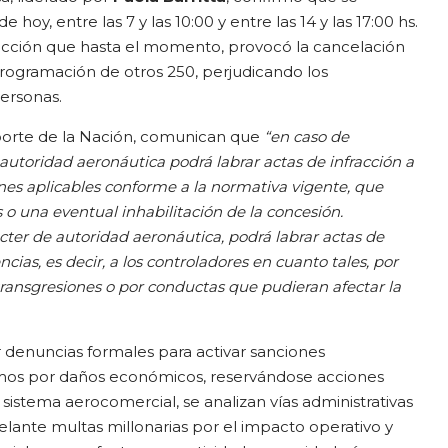
e hoy, entre las 7 y las 10:00 y entre las 14 y las 17:00 hs.
 acción que hasta el momento, provocó la cancelación
programación de otros 250, perjudicando los
personas.
porte de la Nación, comunican que
“en caso de
autoridad aeronáutica podrá labrar actas de infracción a
ones aplicables conforme a la normativa vigente, que
o una eventual inhabilitación de la concesión.
ter de autoridad aeronáutica, podrá labrar actas de
cencias, es decir, a los controladores en cuanto tales, por
ransgresiones o por conductas que pudieran afectar la
r denuncias formales para activar sanciones
mos por daños económicos, reservándose acciones
l sistema aerocomercial, se analizan vías administrativas
delante multas millonarias por el impacto operativo y