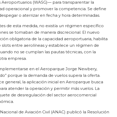
ts Aeroportuarios (WASG)— para transparentar la
idad operacional y promover la competencia. Se define
despegar o aterrizar en fecha y hora determinadas.
tes de esta medida, no existía un régimen específico
iones se tomaban de manera discrecional. El nuevo
ión obligatoria de la capacidad aeroportuaria, habilita
e slots entre aerolíneas y establece un régimen de
cuando no se cumplan las pautas técnicas, con la
 otra empresa.
implementarse en el Aeroparque Jorge Newbery,
ado” porque la demanda de vuelos supera la oferta.
 general, la aplicación inicial en Aeroparque busca
 para atender la operación y permitir más vuelos. La
uete de desregulación del sector aerocomercial
nómica.
 Nacional de Aviación Civil (ANAC) publicó la Resolución