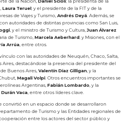
rte de la Nación,
Daniel Scioli
; la presidenta de la
,
Laura Teruel
; y el presidente de la FIT y de la
esas de Viajes y Turismo,
Andrés
Deyá
. Además, se
on autoridades de distintas provincias como San Luis,
oggi
, y el ministro de Turismo y Cultura,
Juan Álvarez
taria de Turismo,
Marcela Aeberhard
; y Misiones, con el
ía Arrúa
, entre otros.
vínculo con las autoridades de Neuquén, Chaco, Salta,
 Aires, destacándose la presencia del presidente del
 de Buenos Aires,
Valentín Díaz Gilligan
, y la
Chubut,
Magali Volpi
. Otros encuentros importantes se
erolíneas Argentinas,
Fabián Lombardo
, y la
a Durán Vaca
, entre otros líderes clave.
 convirtió en un espacio donde se desarrollaron
Departamento de Turismo y las Entidades regionales de
cooperación entre los actores del sector público y