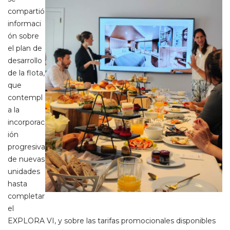
compartió
informaci
ón sobre
el plan de
desarrollo
de la flota,
que
contempl
a la
incorporac
ión
progresiva
de nuevas
unidades
hasta
completar
el
EXPLORA VI, y sobre las
tarifas promocionales disponibles