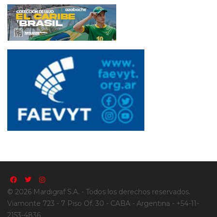
© 2026 Mardigraf S.A. - Todos los derechos reservados.
Viamonte 723 - 7 Piso Of. 30 - CABA - Argentina - +54-11-
2153-4836