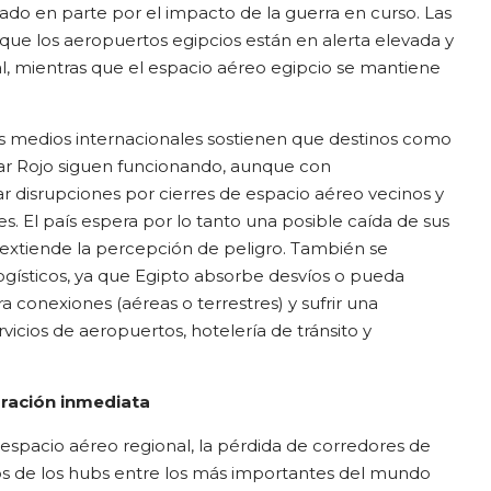
tado en parte por el impacto de la guerra en curso. Las
 que los aeropuertos egipcios están en alerta elevada y
al, mientras que el espacio aéreo egipcio se mantiene
os medios internacionales sostienen que destinos como
 Mar Rojo siguen funcionando, aunque con
disrupciones por cierres de espacio aéreo vecinos y
s. El país espera por lo tanto una posible caída de sus
e extiende la percepción de peligro. También se
ísticos, ya que Egipto absorbe desvíos o pueda
ra conexiones (aéreas o terrestres) y sufrir una
icios de aeropuertos, hotelería de tránsito y
uración inmediata
n espacio aéreo regional, la pérdida de corredores de
ios de los hubs entre los más importantes del mundo