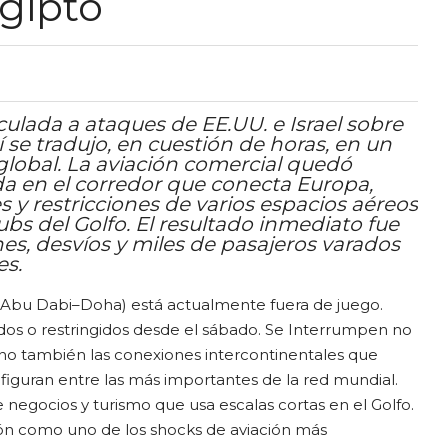
Egipto
nculada a ataques de EE.UU. e Israel sobre
ní se tradujo, en cuestión de horas, en un
global. La aviación comercial quedó
da en el corredor que conecta Europa,
res y restricciones de varios espacios aéreos
ubs del Golfo. El resultado inmediato fue
es, desvíos y miles de pasajeros varados
es.
i–Abu Dabi–Doha) está actualmente fuera de juego.
dos o restringidos desde el sábado. Se Interrumpen no
, sino también las conexiones intercontinentales que
 figuran entre las más importantes de la red mundial.
e negocios y turismo que usa escalas cortas en el Golfo.
ión como uno de los shocks de aviación más