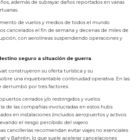
años, además de subrayar daños reportados en varias
tuarias.
guimiento de vuelos y medios de todos el mundo
os cancelados el fin de semana y decenas de miles de
rupción, con aerolíneas suspendiendo operaciones y
 destino seguro a situación de guerra
it construyeron su oferta turística y su
sobre una inquebrantable continuidad operativa. En las
e derrumbó por tres factores:
puertos cerrados y/o restringidos y vuelos
ía de las compañías involucradas en estos hubs
ados en instalaciones (incluidos aeropuertos y activos
evando el riesgo percibido del viajero
s cancillerías recomiendan evitar viajes no esenciales
wait y Bahréin, lo que suele acelerar cancelaciones