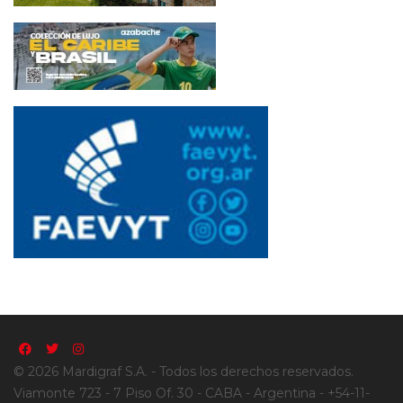
© 2026 Mardigraf S.A. - Todos los derechos reservados.
Viamonte 723 - 7 Piso Of. 30 - CABA - Argentina - +54-11-