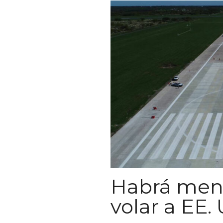
Habrá men
volar a EE.