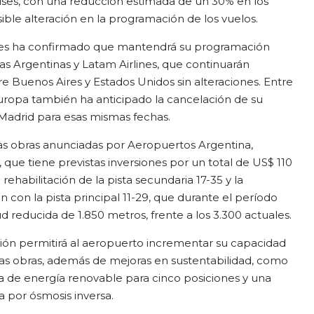
ses, con una reducción estimada de un 30% en los
ible alteración en la programación de los vuelos.
ines ha confirmado que mantendrá su programación
eas Argentinas y Latam Airlines, que continuarán
e Buenos Aires y Estados Unidos sin alteraciones. Entre
Europa también ha anticipado la cancelación de su
 Madrid para esas mismas fechas.
as obras anunciadas por Aeropuertos Argentina,
 que tiene previstas inversiones por un total de US$ 110
 rehabilitación de la pista secundaria 17-35 y la
n con la pista principal 11-29, que durante el período
d reducida de 1.850 metros, frente a los 3.300 actuales.
ón permitirá al aeropuerto incrementar su capacidad
 las obras, además de mejoras en sustentabilidad, como
a de energía renovable para cinco posiciones y una
 por ósmosis inversa.