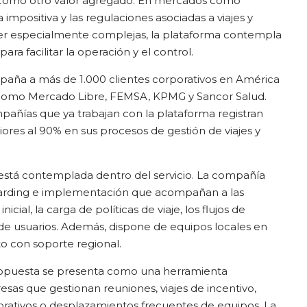
 como otro valor agregado. En mercados como
 impositiva y las regulaciones asociadas a viajes y
er especialmente complejas, la plataforma contempla
ara facilitar la operación y el control.
aña a más de 1.000 clientes corporativos en América
s como Mercado Libre, FEMSA, KPMG y Sancor Salud.
añías que ya trabajan con la plataforma registran
iores al 90% en sus procesos de gestión de viajes y
stá contemplada dentro del servicio. La compañía
arding e implementación que acompañan a las
cial, la carga de políticas de viaje, los flujos de
 de usuarios. Además, dispone de equipos locales en
to con soporte regional.
ropuesta se presenta como una herramienta
sas que gestionan reuniones, viajes de incentivo,
orativos o desplazamientos frecuentes de equipos. La