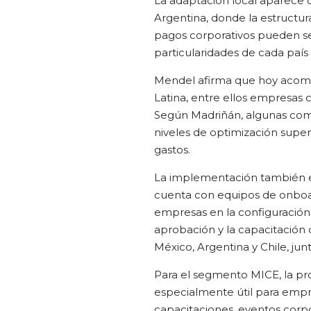
La adaptación local aparece
Argentina, donde la estructura
pagos corporativos pueden s
particularidades de cada país p
Mendel afirma que hoy acomp
Latina, entre ellos empresa
Según Madriñán, algunas comp
niveles de optimización super
gastos.
La implementación también e
cuenta con equipos de onbo
empresas en la configuración ini
aprobación y la capacitación
México, Argentina y Chile, jun
Para el segmento MICE, la p
especialmente útil para empre
capacitaciones, eventos corp