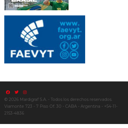
© 2026 Mardigraf S.A. - Todos los derechos reservados.
Viamonte 723 - 7 Piso Of. 30 - CABA - Argentina - +54-11-
2153-4836