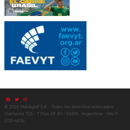
© 2026 Mardigraf S.A. - Todos los derechos reservados.
Viamonte 723 - 7 Piso Of. 30 - CABA - Argentina - +54-11-
2153-4836