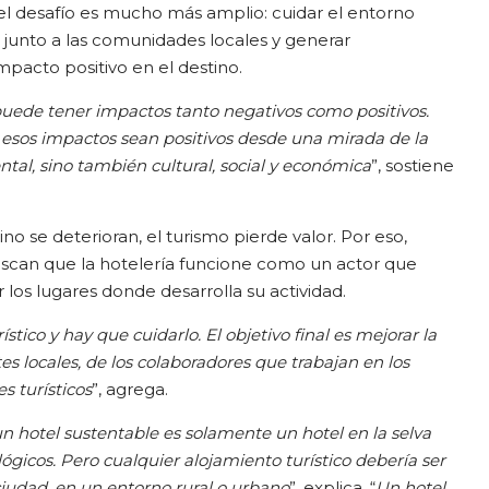
el desafío es mucho más amplio: cuidar el entorno
r junto a las comunidades locales y generar
pacto positivo en el destino.
ede tener impactos tanto negativos como positivos.
esos impactos sean positivos desde una mirada de la
ntal, sino también cultural, social y económica
”, sostiene
ino se deterioran, el turismo pierde valor. Por eso,
scan que la hotelería funcione como un actor que
 los lugares donde desarrolla su actividad.
ístico y hay que cuidarlo. El objetivo final es mejorar la
es locales, de los colaboradores que trabajan en los
es turísticos
”, agrega.
 hotel sustentable es solamente un hotel en la selva
ógicos. Pero cualquier alojamiento turístico debería ser
 ciudad, en un entorno rural o urbano
”, explica. “
Un hotel