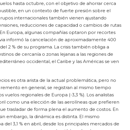
elos hasta octubre, con el objetivo de ahorrar cerca
stible, en un contexto de fuerte presión sobre el
grupos internacionales también vienen ajustando
ensiones, reducciones de capacidad o cambios de rutas
 En Europa, algunas compañías optaron por recortes
avia informó la cancelación de aproximadamente 400
del 2 % de su programa. La crisis también obliga a
stinos de cercanía o zonas lejanas a las regiones de
editerráneo occidental, el Caribe y las Américas se ven
ios es otra arista de la actual problemática, pero no
incremento en general, se registran al mismo tiempo
s vuelos regionales de Europa (-3,3 %). Los analistas
abril como una elección de las aerolíneas que prefieren
ue trasladar de forma plena el aumento de costos. En
 sin embargo, la dinámica es distinta. El mismo
a del 3,1 % en abril, desde los principales mercados de