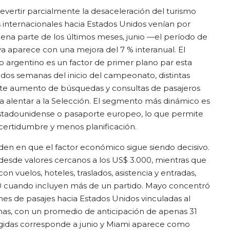
evertir parcialmente la desaceleración del turismo
s internacionales hacia Estados Unidos venían por
ena parte de los últimos meses, junio —el período de
 aparece con una mejora del 7 % interanual. El
argentino es un factor de primer plano par esta
 dos semanas del inicio del campeonato, distintas
te aumento de búsquedas y consultas de pasajeros
ra alentar a la Selección. El segmento más dinámico es
 estadounidense o pasaporte europeo, lo que permite
ncertidumbre y menos planificación.
iden en que el factor económico sigue siendo decisivo.
desde valores cercanos a los US$ 3.000, mientras que
n vuelos, hoteles, traslados, asistencia y entradas,
0 cuando incluyen más de un partido. Mayo concentró
nes de pasajes hacia Estados Unidos vinculadas al
mas, con un promedio de anticipación de apenas 31
legidas corresponde a junio y Miami aparece como