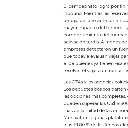
El campeonato logró por fin r
inbound. Mientras las reserva
debajo del año anterior en bu
mayor impacto del torneo— ya
comportamiento del mercado 
activación tardía. A menos de
empresas detectaron un fuer
que todavía evalúan viajar pa
el de quienes ya tienen visa
resolver el viaje con menos i
Las OTAs y las agencias coinc
Los paquetes básicos parten 
las opciones más completas, co
pueden superar los US$ 9.50
más de la mitad de las emisio
Mundial, en algunas platafor
días. El 80 % de las fechas e