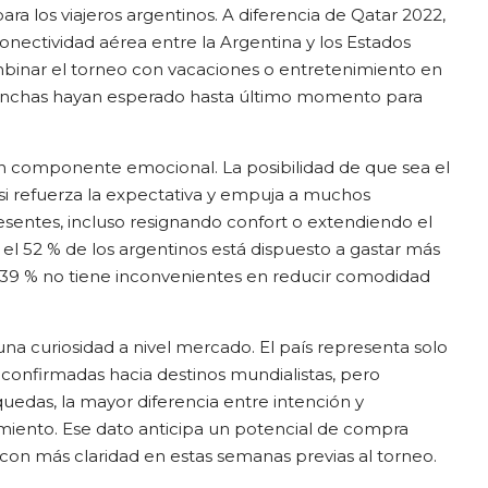
ra los viajeros argentinos. A diferencia de Qatar 2022,
conectividad aérea entre la Argentina y los Estados
ombinar el torneo con vacaciones o entretenimiento en
inchas hayan esperado hasta último momento para
 componente emocional. La posibilidad de que sea el
si refuerza la expectativa y empuja a muchos
resentes, incluso resignando confort o extendiendo el
l 52 % de los argentinos está dispuesto a gastar más
n 39 % no tiene inconvenientes en reducir comodidad
na curiosidad a nivel mercado. El país representa solo
s confirmadas hacia destinos mundialistas, pero
quedas, la mayor diferencia entre intención y
miento. Ese dato anticipa un potencial de compra
con más claridad en estas semanas previas al torneo.