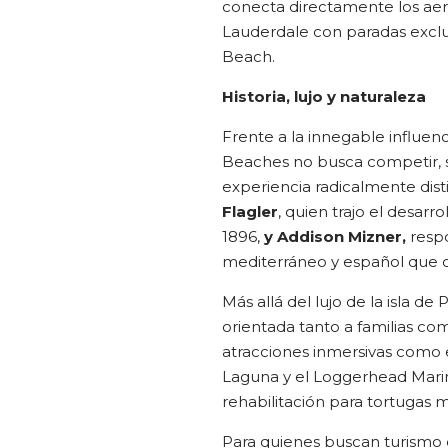
conecta directamente los aer
Lauderdale con paradas exclu
Beach.
Historia, lujo y naturaleza
Frente a la innegable influe
Beaches no busca competir, 
experiencia radicalmente dist
Flagler
, quien trajo el desarr
1896,
y Addison Mizner,
respo
mediterráneo y español que c
Más allá del lujo de la isla d
orientada tanto a familias co
atracciones inmersivas como e
Laguna y el Loggerhead Marin
rehabilitación para tortugas m
Para quienes buscan turismo d