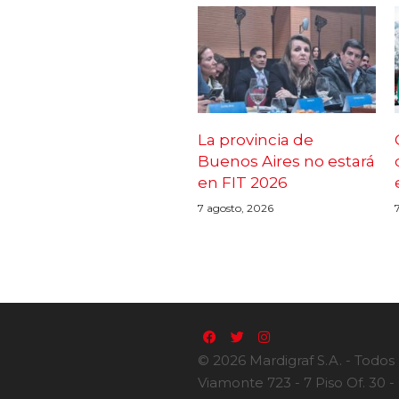
La provincia de
Buenos Aires no estará
en FIT 2026
7 agosto, 2026
© 2026 Mardigraf S.A. - Todos
Viamonte 723 - 7 Piso Of. 30 