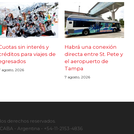
Cuotas sin interés y
Habrá una conexión
créditos para viajes de
directa entre St. Pete y
egresados
el aeropuerto de
Tampa
7 agosto, 2026
7 agosto, 2026
 los derechos reservados.
- CABA - Argentina - +54-11-2153-4836