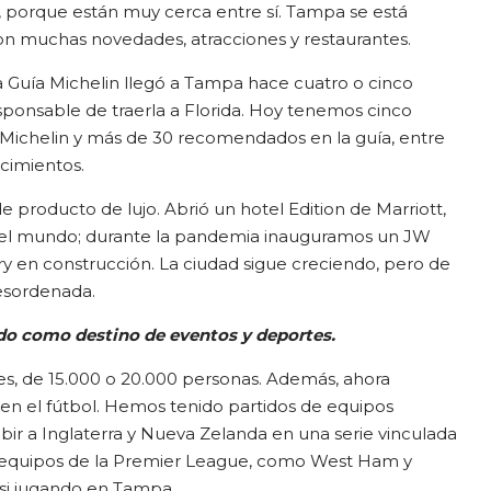
, porque están muy cerca entre sí. Tampa se está
on muchas novedades, atracciones y restaurantes.
a Guía Michelin llegó a Tampa hace cuatro o cinco
sponsable de traerla a Florida. Hoy tenemos cinco
a Michelin y más de 30 recomendados en la guía, entre
cimientos.
e producto de lujo. Abrió un hotel Edition de Marriott,
 el mundo; durante la pandemia inauguramos un JW
ry en construcción. La ciudad sigue creciendo, pero de
esordenada.
o como destino de eventos y deportes.
s, de 15.000 o 20.000 personas. Además, ahora
n el fútbol. Hemos tenido partidos de equipos
ibir a Inglaterra y Nueva Zelanda en una serie vinculada
 equipos de la Premier League, como West Ham y
ssi jugando en Tampa.