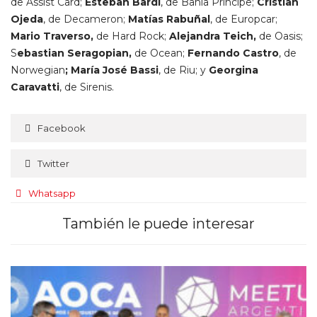
de Assist Card;
Esteban Bardi
, de Bahia Principe;
Cristian
Ojeda
, de Decameron;
Matías Rabuñal
, de Europcar;
Mario Traverso,
de Hard Rock;
Alejandra Teich,
de Oasis;
S
ebastian Seragopian,
de Ocean;
Fernando Castro
, de
Norwegian
; María José Bassi
, de Riu; y
Georgina
Caravatti
, de Sirenis.
Facebook
Twitter
Whatsapp
También le puede interesar