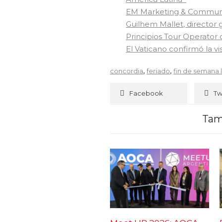
EM Marketing & Communica
Guilhem Mallet, director
Principios Tour Operator
El Vaticano confirmó la vi
,
,
concordia
feriado
fin de semana 
Facebook
Tw
Tam