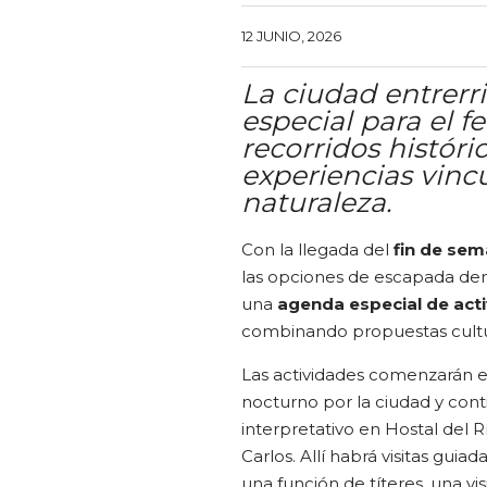
12 JUNIO, 2026
La ciudad entrer
especial para el f
recorridos histór
experiencias vincu
naturaleza.
Con la llegada del
fin de sem
las opciones de escapada dent
una
agenda especial de activ
combinando propuestas cultur
Las actividades comenzarán el
nocturno por la ciudad y con
interpretativo en Hostal del R
Carlos. Allí habrá visitas guiad
una función de títeres, una vi