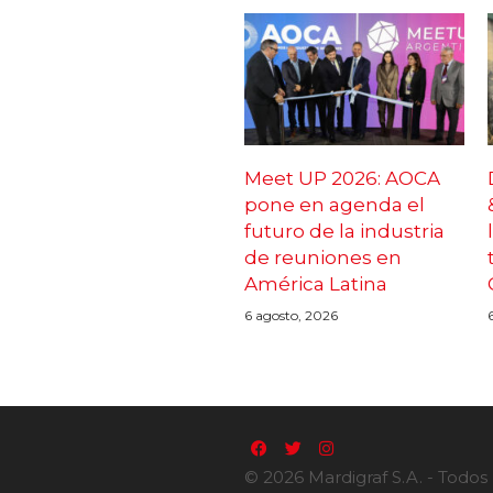
Meet UP 2026: AOCA
pone en agenda el
futuro de la industria
de reuniones en
América Latina
6 agosto, 2026
© 2026 Mardigraf S.A. - Todos