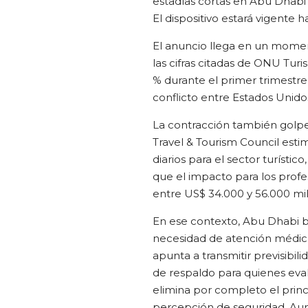
estadías cortas en Abu Dhabi 
El dispositivo estará vigente 
El anuncio llega en un momen
las cifras citadas de ONU Turi
% durante el primer trimestr
conflicto entre Estados Unidos
La contracción también golpe
Travel & Tourism Council est
diarios para el sector turísti
que el impacto para los profe
entre US$ 34.000 y 56.000 mil
En ese contexto, Abu Dhabi b
necesidad de atención médica 
apunta a transmitir previsibili
de respaldo para quienes eval
elimina por completo el princ
percepción de seguridad. Au