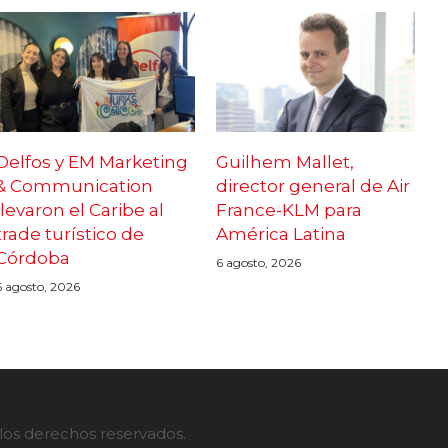
Delfos y EM Marketing
Guilhem Mallet,
& Communication
director general de Air
llevaron el Caribe al
France-KLM para
trade turístico de
América Latina
Córdoba
6 agosto, 2026
6 agosto, 2026
 los derechos reservados.