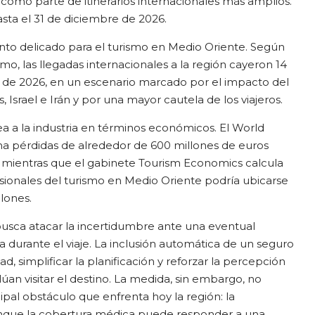
como parte de itinerarios internacionales más amplios.
hasta el 31 de diciembre de 2026.
to delicado para el turismo en Medio Oriente. Según
smo, las llegadas internacionales a la región cayeron 14
e de 2026, en un escenario marcado por el impacto del
, Israel e Irán y por una mayor cautela de los viajeros.
a a la industria en términos económicos. El World
ima pérdidas de alrededor de 600 millones de euros
co, mientras que el gabinete Tourism Economics calcula
sionales del turismo en Medio Oriente podría ubicarse
lones.
usca atacar la incertidumbre ante una eventual
durante el viaje. La inclusión automática de un seguro
dad, simplificar la planificación y reforzar la percepción
úan visitar el destino. La medida, sin embargo, no
ipal obstáculo que enfrenta hoy la región: la
nque la cobertura médica puede responder a una