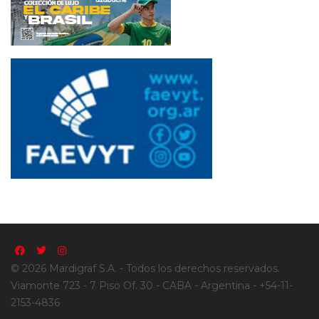
© 2026 Mardigraf S.A. - Todos los derechos reservados.
Viamonte 723 - 7 Piso Of. 30 - CABA - Argentina - +54-11-
2153-4836