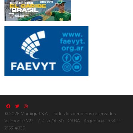
© 2026 Mardigraf S.A. - Todos los derechos reservados.
Viamonte 723 - 7 Piso Of. 30 - CABA - Argentina - +54-11-
2153-4836