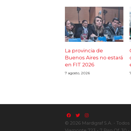
La provincia de
Buenos Aires no estará
en FIT 2026
7 agosto, 2026
© 2026 Mardigraf S.A. - Todos
Viamonte 723 - 7 Piso Of. 30 