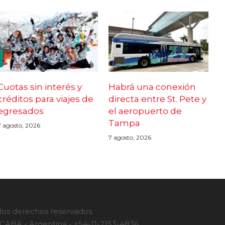
Cuotas sin interés y
Habrá una conexión
créditos para viajes de
directa entre St. Pete y
egresados
el aeropuerto de
Tampa
7 agosto, 2026
7 agosto, 2026
 los derechos reservados.
- CABA - Argentina - +54-11-2153-4836