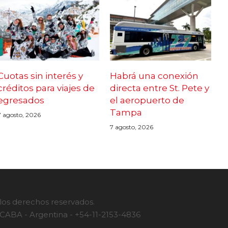
Cuotas sin interés y
Habrá una conexión
créditos para viajes de
directa entre St. Pete y
egresados
el aeropuerto de
Tampa
7 agosto, 2026
7 agosto, 2026
 los derechos reservados.
- CABA - Argentina - +54-11-2153-4836