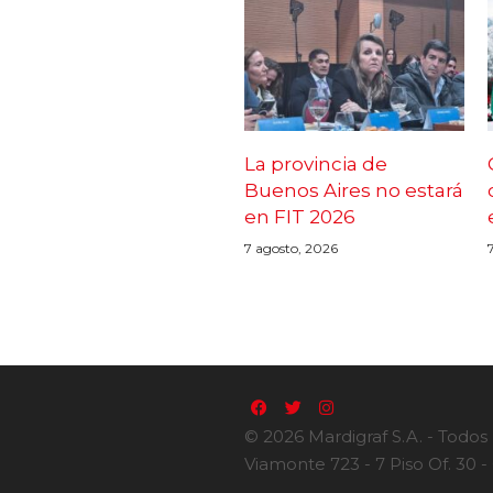
La provincia de
Buenos Aires no estará
en FIT 2026
7 agosto, 2026
© 2026 Mardigraf S.A. - Todos
Viamonte 723 - 7 Piso Of. 30 