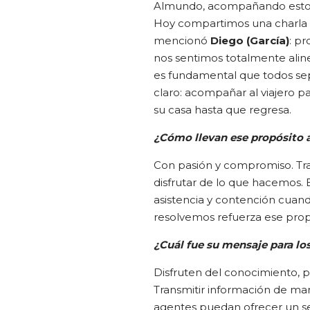
Almundo, acompañando estos 2
Hoy compartimos una charla 
mencionó
Diego (García)
: pr
nos sentimos totalmente alin
es fundamental que todos sep
claro: acompañar al viajero p
su casa hasta que regresa.
¿Cómo llevan ese propósito a
Con pasión y compromiso. Tr
disfrutar de lo que hacemos. 
asistencia y contención cuand
resolvemos refuerza ese propó
¿Cuál fue su mensaje para lo
Disfruten del conocimiento, p
Transmitir información de mane
agentes puedan ofrecer un s