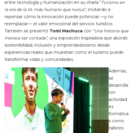
entre tecnología y humanización en su charla “
Turismo en
la era de la IA: más humano que nunca”,
invitando a
repensar cómo la innovación puede potenciar —y no
reemplazar— el valor emocional del servicio turístico.
También se presentó
Tomi
Machuca
con
“Una historia que
merece ser contada”,
una exposición inspiradora que abordó
sostenibilidad, inclusión y emprendedorismo desde
experiencias reales que muestran cómo el turismo puede
transformar vidas y comunidades.
Además,
se
desarrolla
ron
actividad
es
formativa
s como
talleres