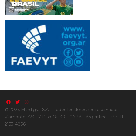
© 2026 Mardigraf S.A. - Todos los derechos reservados.
Viamonte 723 - 7 Piso Of. 30 - CABA - Argentina - +54-11-
2153-4836