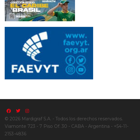
© 2026 Mardigraf S.A. - Todos los derechos reservados.
Viamonte 723 - 7 Piso Of. 30 - CABA - Argentina - +54-11-
2153-4836