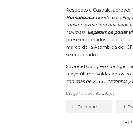
Respecto a Caspalá, agregó: “
Humahuaca
, donde para lleg
turismo extranjero que llega a
Maimará.
Esperamos poder vis
preseleccionados para la edic
marco de la Asamblea del CFT
seleccionados.
Sobre el Congreso de Agentes
mayo último, Valdecantos c
con más de 2.200 inscriptos y
,
Diego Valdecantos
Jujuy
Facebook
Tw
Tam