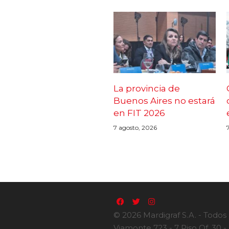
La provincia de
Buenos Aires no estará
en FIT 2026
7 agosto, 2026
© 2026 Mardigraf S.A. - Todos
Viamonte 723 - 7 Piso Of. 30 