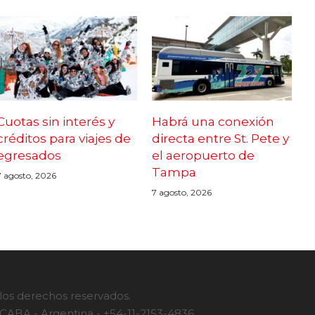
Cuotas sin interés y
Habrá una conexión
créditos para viajes de
directa entre St. Pete y
egresados
el aeropuerto de
Tampa
7 agosto, 2026
7 agosto, 2026
 los derechos reservados.
- CABA - Argentina - +54-11-2153-4836