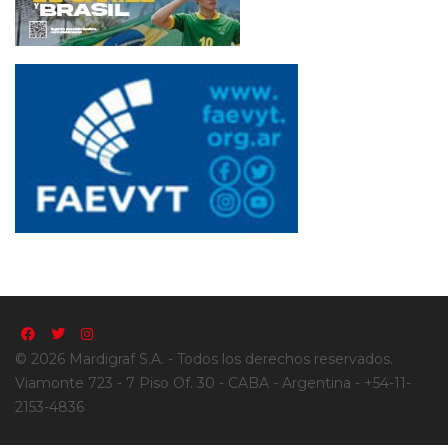
© 2026 Mardigraf S.A. - Todos los derechos reservados.
Viamonte 723 - 7 Piso Of. 30 - CABA - Argentina - +54-11-
2153-4836